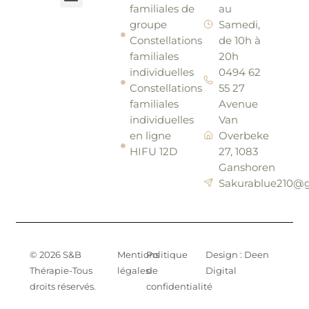
familiales de
au
Mon parcours
Sakura Blue
Sakura Fit
groupe
Samedi,
Constellations
de 10h à
familiales
20h
individuelles
0494 62
Constellations
55 27
familiales
Avenue
individuelles
Van
en ligne
Overbeke
HIFU 12D
27, 1083
Ganshoren
Sakurablue210@
© 2026 S&B
Mentions
Politique
Design : Deen
Thérapie-Tous
légales
de
Digital
droits réservés.
confidentialité