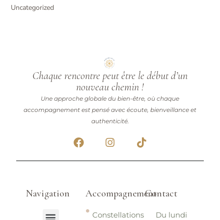
Uncategorized
Chaque rencontre peut être le début d’un
nouveau chemin !
Une approche globale du bien-être, où chaque
accompagnement est pensé avec écoute, bienveillance et
authenticité.
F
I
T
a
n
i
c
s
k
e
t
t
b
a
o
o
g
k
Navigation
Accompagnement
Contact
o
r
k
a
Menu
Constellations
Du lundi
m