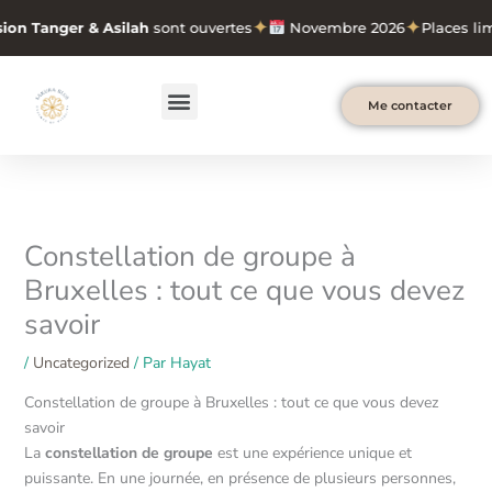
Aller
✦
✦
on Tanger & Asilah
sont ouvertes
Novembre 2026
Places limi
au
contenu
Menu
Me contacter
Constellation de groupe à
Bruxelles : tout ce que vous devez
savoir
/
Uncategorized
/ Par
Hayat
Constellation de groupe à Bruxelles : tout ce que vous devez
savoir
La
constellation de groupe
est une expérience unique et
puissante. En une journée, en présence de plusieurs personnes,