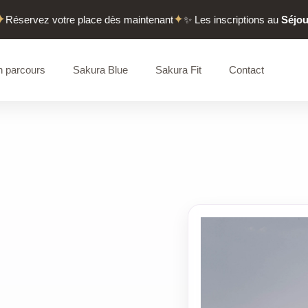
✦
ervez votre place dès maintenant
✨ Les inscriptions au
Séjour Éva
 parcours
Sakura Blue
Sakura Fit
Contact