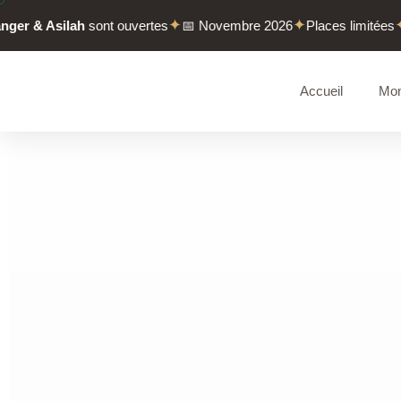
Aller
✦
✦
✦
 & Asilah
sont ouvertes
📅 Novembre 2026
Places limitées
Rés
au
contenu
Accueil
Mon