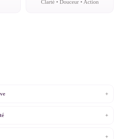
Clarté • Douceur • Action
ive
+
té
+
+