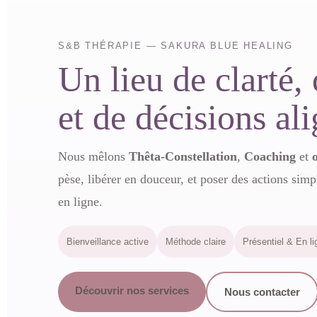
S&B THÉRAPIE — SAKURA BLUE HEALING
Un lieu de clarté,
et de décisions al
Nous mêlons
Thêta-Constellation
,
Coaching
et
pèse, libérer en douceur, et poser des actions sim
en ligne.
Bienveillance active
Méthode claire
Présentiel & En li
Découvrir nos services
Nous contacter