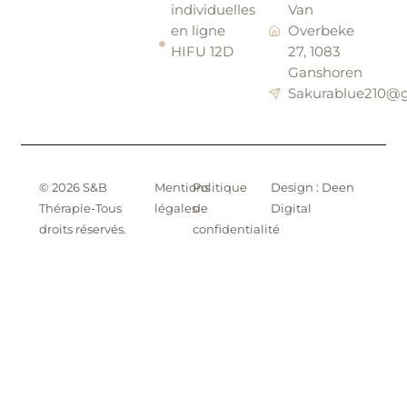
individuelles
Van
en ligne
Overbeke
HIFU 12D
27, 1083
Ganshoren
Sakurablue210@
© 2026 S&B
Mentions
Politique
Design : Deen
Thérapie-Tous
légales
de
Digital
droits réservés.
confidentialité