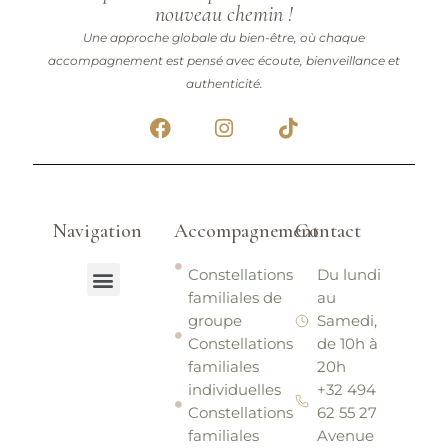
nouveau chemin !
Une approche globale du bien-être, où chaque
accompagnement est pensé avec écoute, bienveillance et
authenticité.
F
I
T
a
n
i
c
s
k
e
t
t
b
a
o
o
g
k
Navigation
Accompagnement
Contact
o
r
k
a
Menu
Constellations
Du lundi
m
familiales de
au
Mon parcours
Sakura Blue
Sakura Fit
groupe
Samedi,
Constellations
de 10h à
familiales
20h
individuelles
+32 494
Constellations
62 55 27
familiales
Avenue