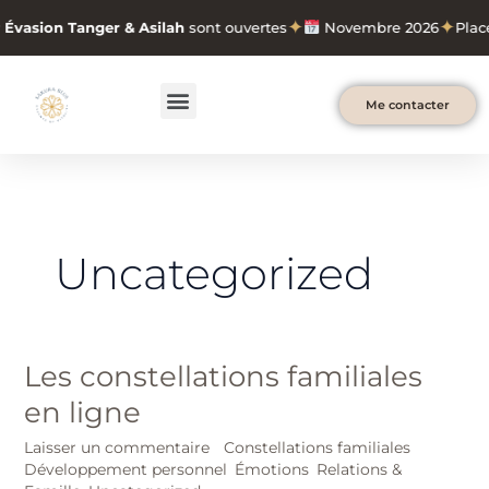
Aller
✦
✦
Évasion Tanger & Asilah
sont ouvertes
Novembre 2026
Place
au
contenu
Menu
Me contacter
Uncategorized
Les constellations familiales
Les
constellations
en ligne
familiales
en
Laisser un commentaire
/
Constellations familiales
,
Développement personnel
,
Émotions
,
Relations &
ligne