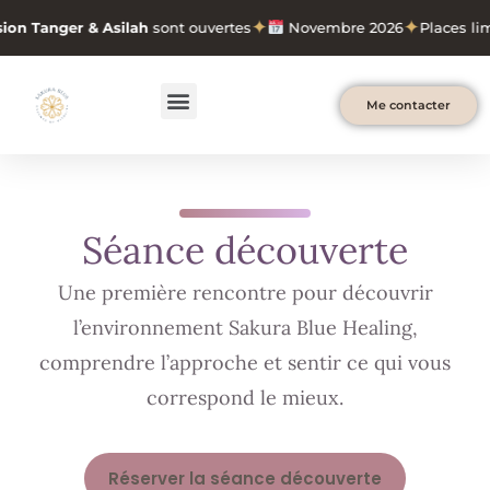
Aller
✦
✦
on Tanger & Asilah
sont ouvertes
Novembre 2026
Places limi
au
contenu
Menu
Me contacter
Séance découverte
Une première rencontre pour découvrir
l’environnement Sakura Blue Healing,
comprendre l’approche et sentir ce qui vous
correspond le mieux.
Réserver la séance découverte