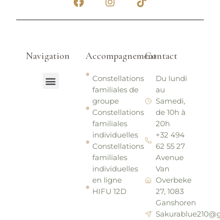
a
n
i
c
s
k
e
t
t
b
a
o
o
g
k
Navigation
Accompagnement
Contact
o
r
k
a
Menu
m
Constellations
Du lundi
familiales de
au
Mon parcours
Sakura Blue
Sakura Fit
groupe
Samedi,
Constellations
de 10h à
familiales
20h
individuelles
+32 494
Constellations
62 55 27
familiales
Avenue
individuelles
Van
en ligne
Overbeke
HIFU 12D
27, 1083
Ganshoren
Sakurablue210@