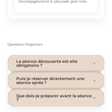
l’accompagnement le plus juste pour vous.
Questions fréquentes
La séance découverte est-elle
+
obligatoire ?
Elle est fortement conseillée pour vivre l’approche
Puis-je réserver directement une
+
et choisir l’accompagnement le plus juste.
séance après ?
Oui, à la fin vous pouvez réserver une séance
Que dois-je préparer avant la séance
+
individuelle ou une constellation.
?
Rien de particulier : venez simplement avec