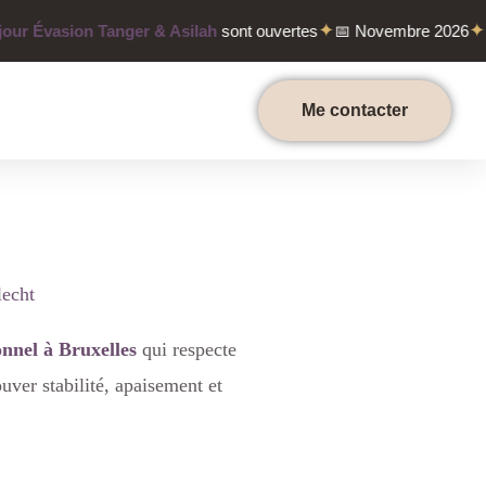
✦
✦
r Évasion Tanger & Asilah
sont ouvertes
📅 Novembre 2026
Pla
Me contacter
lecht
nel à Bruxelles
qui respecte
ver stabilité, apaisement et