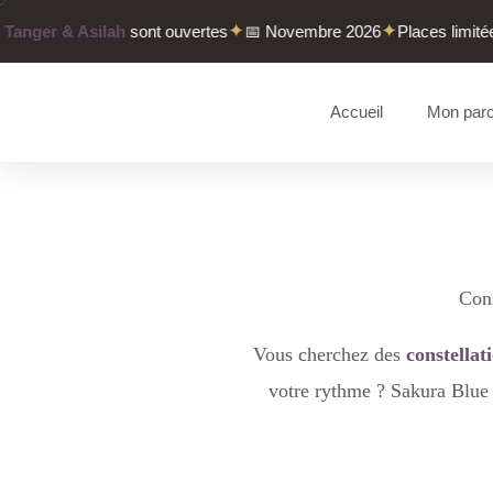
Aller
✦
✦
nger & Asilah
sont ouvertes
📅 Novembre 2026
Places limitées
au
contenu
Accueil
Mon par
Cons
Vous cherchez des
constellat
votre rythme ? Sakura Blue 